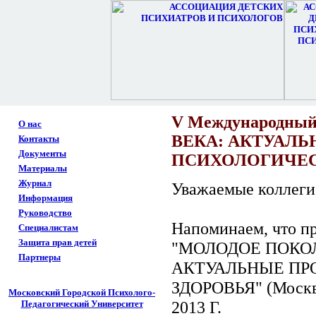
V Mеждународны
О нас
ВЕКА: АКТУАЛ
Контакты
Документы
ПСИХОЛОГИЧЕС
Материалы
Журнал
Уважаемые коллеги
Информация
Руководство
Напоминаем, что п
Специалистам
Защита прав детей
"МОЛОДОЕ ПОКОЛ
Партнеры
АКТУАЛЬНЫЕ ПР
ЗДОРОВЬЯ" (Москва
Московский Городской Психолого-
2013 Г.
Педагогический Университет