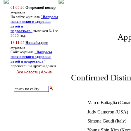
01.05.26
Очередной номер
журнала
На сайте журнала
"Вопросы
психического здоровья
детей и
подростков"
выложен №1 за
App
2026 год.
18.11.25
Новый адрес
журнала
Сайт журнала
"Вопросы
психического здоровья
детей и подростков"
перенесен на другой домен.
Все новости
|
Архив
Confirmed Distin
Marco Battaglia (Cana
Judy Cameron (USA)
Simona Gaudi (Italy)
Young Shin Kim (Kore