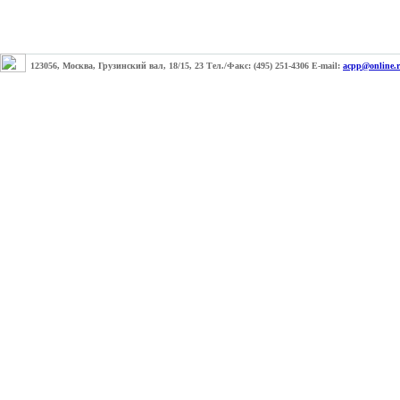
123056, Москва, Грузинский вал, 18/15, 23 Тел./Факс: (495) 251-4306 E-mail:
acpp@online.