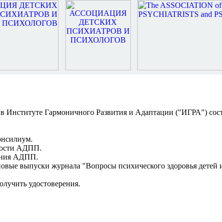
час. в Институте Гармоничного Развития и Адаптации ("ИГРА") с
онсилиум.
ности АДПП.
ения АДПП.
овые выпуски журнала "Вопросы психического здоровья детей и
лучить удостоверения.