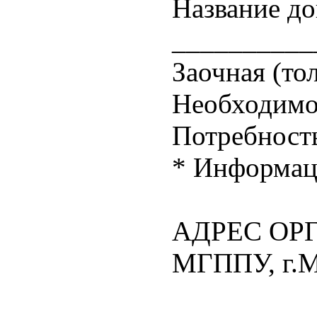
Название д
__________
Заочная (т
Необходимо
Потребност
* Информаци
АДРЕС ОР
МГППУ, г.Мо