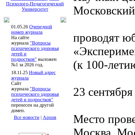
Психолого-Педагогический
Московский
Университет
01.05.26
Очередной
номер журнала
проводят ю
На сайте
журнала
"Вопросы
«Экспериме
психического здоровья
детей и
подростков"
выложен
(к 100-лет
№1 за 2026 год.
18.11.25
Новый адрес
журнала
Сайт
23 сентября
журнала
"Вопросы
психического здоровья
детей и подростков"
перенесен на другой
домен.
Место пров
Все новости
|
Архив
Москва, Мос