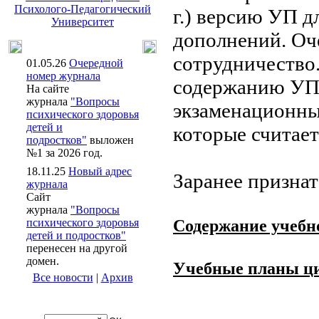
Психолого-Педагогический
г.) версию УП д
Университет
дополнений. Оч
сотрудничество
01.05.26
Очередной
номер журнала
содержанию УП,
На сайте
журнала
"Вопросы
экзаменационным
психического здоровья
детей и
которые считае
подростков"
выложен
№1 за 2026 год.
18.11.25
Новый адрес
Заранее призна
журнала
Сайт
журнала
"Вопросы
психического здоровья
Содержание учеб
детей и подростков"
перенесен на другой
домен.
Учебные планы ц
Все новости
|
Архив