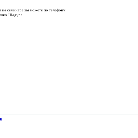
а на семинаре вы можете по телефону:
ович Шадура.
ru