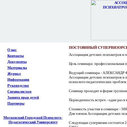
ПОСТОЯННЫЙ СУПЕРВИЗОРС
О нас
Ассоциация детских психиатров и
Контакты
Документы
Цель семинара: профессиональная 
Материалы
Ведущий семинара - АЛЕКСАНДР ФИ
Журнал
Ассоциации детских психиатров и 
Информация
психолого-педагогических проблем 
Руководство
Семинар проходит в форме группово
Специалистам
Защита прав детей
Периодичность встреч - один раз в 
Партнеры
Стоимость участия в семинаре - 500
Для членов Ассоциации детских пси
Московский Городской Психолого-
Педагогический Университет
Следующая супервизия состоится 24 н