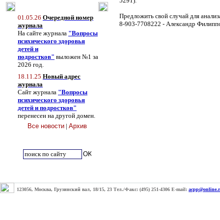
5291).
Предложить свой случай для анализ
01.05.26
Очередной номер
8-903-7708222 - Александр Филипп
журнала
На сайте журнала
"Вопросы
психического здоровья
детей и
подростков"
выложен №1 за
2026 год.
18.11.25
Новый адрес
журнала
Сайт журнала
"Вопросы
психического здоровья
детей и подростков"
перенесен на другой домен.
Все новости
|
Архив
123056, Москва, Грузинский вал, 18/15, 23 Тел./Факс: (495) 251-4306 E-mail:
acpp@online.