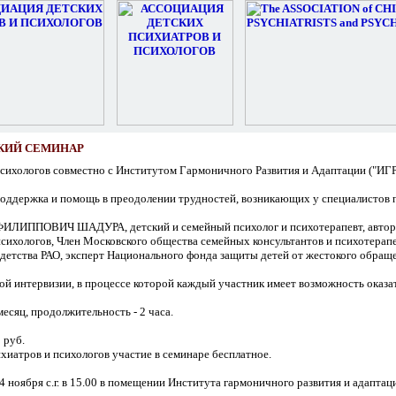
КИЙ СЕМИНАР
 психологов совместно с Институтом Гармоничного Развития и Адаптаци
поддержка и помощь в преодолении трудностей, возникающих у специалистов 
ЛИППОВИЧ ШАДУРА, детский и семейный психолог и психотерапевт, автор к
психологов, Член Московского общества семейных консультантов и психотера
детства РАО, эксперт Национального фонда защиты детей от жестокого обращ
й интервизии, в процессе которой каждый участник имеет возможность оказа
месяц, продолжительность - 2 часа.
 руб.
хиатров и психологов участие в семинаре бесплатное.
оября с.г. в 15.00 в помещении Института гармоничного развития и адаптации ("