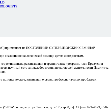
и ("ИГРА") приглашает на ПОСТОЯННЫЙ СУПЕРВИЗОРСКИЙ СЕМИНАР.
при оказании психологической помощи детям и подросткам.
оррекционных, развивающих и тренинговых программ, член Правления
певтов, научный сотрудник лаборатории помогающей деятельности Института
ения.
ть помощь коллеге, заявившем о своих профессиональных проблемах.
ИГРА") по адресу: ул. Тверская, дом 12, стр. 8, оф. 12 (тел. 629-4629, 650-